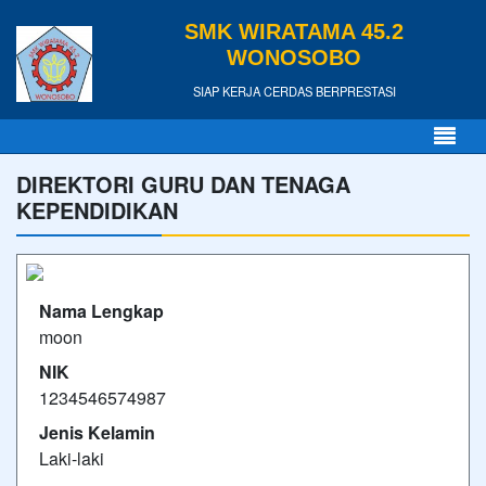
SMK WIRATAMA 45.2
WONOSOBO
SIAP KERJA CERDAS BERPRESTASI
DIREKTORI GURU DAN TENAGA
KEPENDIDIKAN
Nama Lengkap
moon
NIK
1234546574987
Jenis Kelamin
Laki-laki